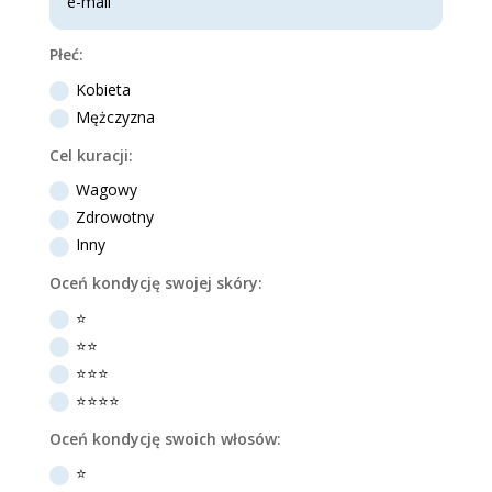
Płeć:
Kobieta
Mężczyzna
Cel kuracji:
Wagowy
Zdrowotny
Inny
Oceń kondycję swojej skóry:
⭐️
⭐️⭐️
⭐️⭐️⭐️
⭐️⭐️⭐️⭐️
Oceń kondycję swoich włosów:
⭐️