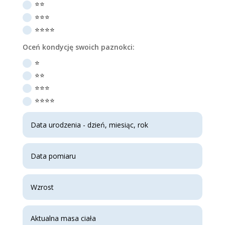
⭐️⭐️
⭐️⭐️⭐️
⭐️⭐️⭐️⭐️
Oceń kondycję swoich paznokci:
⭐️
⭐️⭐️
⭐️⭐️⭐️
⭐️⭐️⭐️⭐️