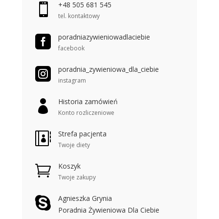
+48 505 681 545

tel. kontaktowy
poradniazywieniowadlaciebie

facebook
poradnia_zywieniowa_dla_ciebie

instagram
Historia zamówień

Konto rozliczeniowe
Strefa pacjenta

Twoje diety
Koszyk

Twoje zakupy
Agnieszka Grynia

Poradnia Żywieniowa Dla Ciebie